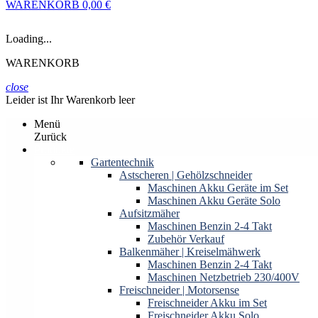
WARENKORB
0,00 €
Loading...
WARENKORB
close
Leider ist Ihr Warenkorb leer
Menü
Zurück
Produkte
Gartentechnik
Astscheren | Gehölzschneider
Maschinen Akku Geräte im Set
Maschinen Akku Geräte Solo
Aufsitzmäher
Maschinen Benzin 2-4 Takt
Zubehör Verkauf
Balkenmäher | Kreiselmähwerk
Maschinen Benzin 2-4 Takt
Maschinen Netzbetrieb 230/400V
Freischneider | Motorsense
Freischneider Akku im Set
Freischneider Akku Solo