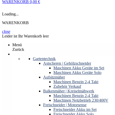
WARENKORB
0,00 €
Loading...
WARENKORB
close
Leider ist Ihr Warenkorb leer
Menü
Zurück
Produkte
Gartentechnik
Astscheren | Gehölzschneider
Maschinen Akku Geräte im Set
Maschinen Akku Geräte Solo
Aufsitzmäher
Maschinen Benzin 2-4 Takt
Zubehör Verkauf
Balkenmäher | Kreiselmähwerk
Maschinen Benzin 2-4 Takt
Maschinen Netzbetrieb 230/400V
Freischneider | Motorsense
Freischneider Akku im Set
Freischneider Akku Solo