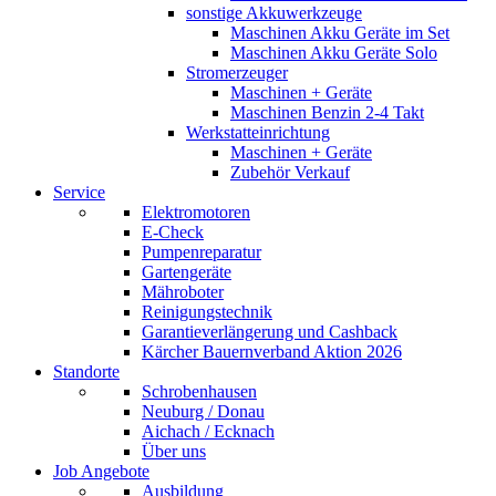
sonstige Akkuwerkzeuge
Maschinen Akku Geräte im Set
Maschinen Akku Geräte Solo
Stromerzeuger
Maschinen + Geräte
Maschinen Benzin 2-4 Takt
Werkstatteinrichtung
Maschinen + Geräte
Zubehör Verkauf
Service
Elektromotoren
E-Check
Pumpenreparatur
Gartengeräte
Mähroboter
Reinigungstechnik
Garantieverlängerung und Cashback
Kärcher Bauernverband Aktion 2026
Standorte
Schrobenhausen
Neuburg / Donau
Aichach / Ecknach
Über uns
Job Angebote
Ausbildung