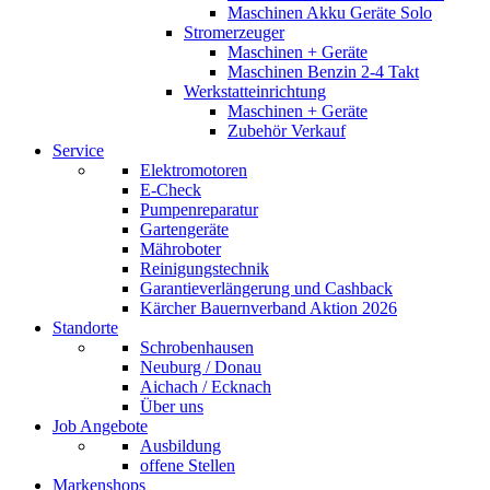
Maschinen Akku Geräte Solo
Stromerzeuger
Maschinen + Geräte
Maschinen Benzin 2-4 Takt
Werkstatteinrichtung
Maschinen + Geräte
Zubehör Verkauf
Service
Elektromotoren
E-Check
Pumpenreparatur
Gartengeräte
Mähroboter
Reinigungstechnik
Garantieverlängerung und Cashback
Kärcher Bauernverband Aktion 2026
Standorte
Schrobenhausen
Neuburg / Donau
Aichach / Ecknach
Über uns
Job Angebote
Ausbildung
offene Stellen
Markenshops