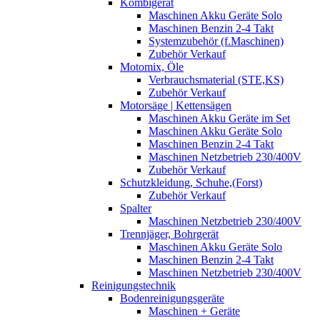
Kombigerät
Maschinen Akku Geräte Solo
Maschinen Benzin 2-4 Takt
Systemzubehör (f.Maschinen)
Zubehör Verkauf
Motomix, Öle
Verbrauchsmaterial (STE,KS)
Zubehör Verkauf
Motorsäge | Kettensägen
Maschinen Akku Geräte im Set
Maschinen Akku Geräte Solo
Maschinen Benzin 2-4 Takt
Maschinen Netzbetrieb 230/400V
Zubehör Verkauf
Schutzkleidung, Schuhe,(Forst)
Zubehör Verkauf
Spalter
Maschinen Netzbetrieb 230/400V
Trennjäger, Bohrgerät
Maschinen Akku Geräte Solo
Maschinen Benzin 2-4 Takt
Maschinen Netzbetrieb 230/400V
Reinigungstechnik
Bodenreinigungsgeräte
Maschinen + Geräte