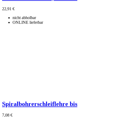
Produkte zeigen
116
22,91 €
nicht abholbar
ONLINE lieferbar
Spiralbohrerschleiflehre bis
7,08 €