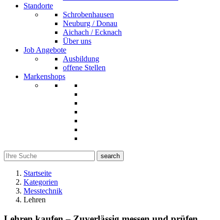
Standorte
Schrobenhausen
Neuburg / Donau
Aichach / Ecknach
Über uns
Job Angebote
Ausbildung
offene Stellen
Markenshops
search
Startseite
Kategorien
Messtechnik
Lehren
Lehren kaufen – Zuverlässig messen und prüfen