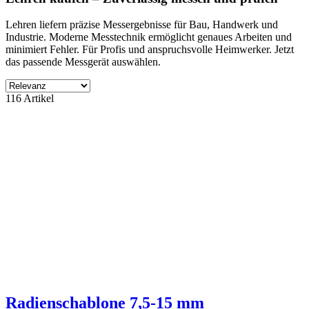
Lehren liefern präzise Messergebnisse für Bau, Handwerk und
Industrie. Moderne Messtechnik ermöglicht genaues Arbeiten und
minimiert Fehler. Für Profis und anspruchsvolle Heimwerker. Jetzt
das passende Messgerät auswählen.
Filter
116 Artikel
Filter löschen
Produktgruppe
ohne Kategory
116
Zubehör Verkauf
4
Hersteller
NORDWEST
16
ohne Lieferant
100
Preis
€
€
Eigenschaften
Zubehör Verkauf
16
Radienschablone 7,5-15 mm