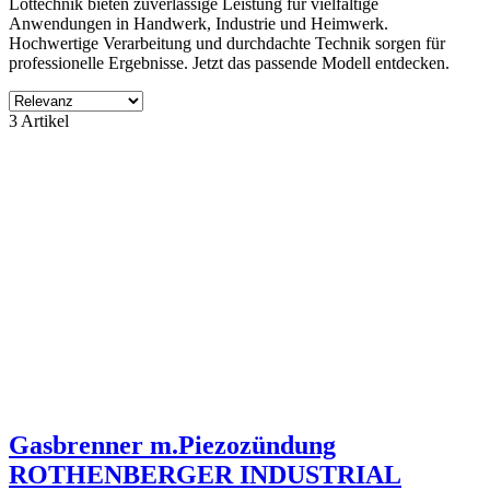
Löttechnik bieten zuverlässige Leistung für vielfältige
Anwendungen in Handwerk, Industrie und Heimwerk.
Hochwertige Verarbeitung und durchdachte Technik sorgen für
professionelle Ergebnisse. Jetzt das passende Modell entdecken.
Filter
3 Artikel
Filter löschen
Produktgruppe
ohne Kategory
3
Hersteller
ohne Lieferant
3
Preis
€
€
Produkte zeigen
3
Gasbrenner m.Piezozündung
ROTHENBERGER INDUSTRIAL