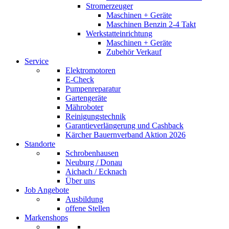
Stromerzeuger
Maschinen + Geräte
Maschinen Benzin 2-4 Takt
Werkstatteinrichtung
Maschinen + Geräte
Zubehör Verkauf
Service
Elektromotoren
E-Check
Pumpenreparatur
Gartengeräte
Mähroboter
Reinigungstechnik
Garantieverlängerung und Cashback
Kärcher Bauernverband Aktion 2026
Standorte
Schrobenhausen
Neuburg / Donau
Aichach / Ecknach
Über uns
Job Angebote
Ausbildung
offene Stellen
Markenshops