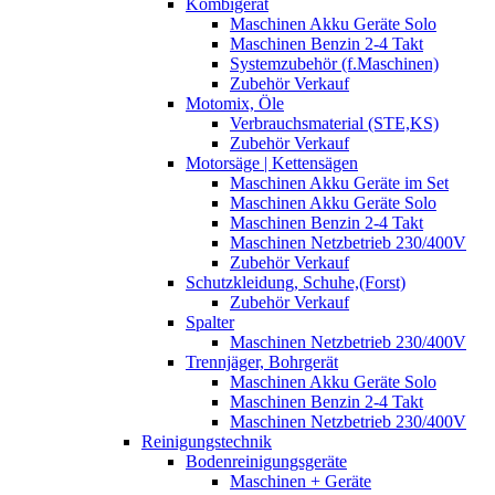
Kombigerät
Maschinen Akku Geräte Solo
Maschinen Benzin 2-4 Takt
Systemzubehör (f.Maschinen)
Zubehör Verkauf
Motomix, Öle
Verbrauchsmaterial (STE,KS)
Zubehör Verkauf
Motorsäge | Kettensägen
Maschinen Akku Geräte im Set
Maschinen Akku Geräte Solo
Maschinen Benzin 2-4 Takt
Maschinen Netzbetrieb 230/400V
Zubehör Verkauf
Schutzkleidung, Schuhe,(Forst)
Zubehör Verkauf
Spalter
Maschinen Netzbetrieb 230/400V
Trennjäger, Bohrgerät
Maschinen Akku Geräte Solo
Maschinen Benzin 2-4 Takt
Maschinen Netzbetrieb 230/400V
Reinigungstechnik
Bodenreinigungsgeräte
Maschinen + Geräte