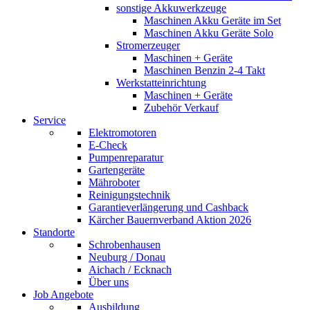
sonstige Akkuwerkzeuge
Maschinen Akku Geräte im Set
Maschinen Akku Geräte Solo
Stromerzeuger
Maschinen + Geräte
Maschinen Benzin 2-4 Takt
Werkstatteinrichtung
Maschinen + Geräte
Zubehör Verkauf
Service
Elektromotoren
E-Check
Pumpenreparatur
Gartengeräte
Mähroboter
Reinigungstechnik
Garantieverlängerung und Cashback
Kärcher Bauernverband Aktion 2026
Standorte
Schrobenhausen
Neuburg / Donau
Aichach / Ecknach
Über uns
Job Angebote
Ausbildung