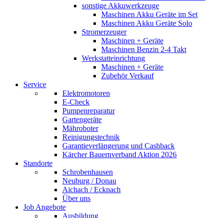
sonstige Akkuwerkzeuge
Maschinen Akku Geräte im Set
Maschinen Akku Geräte Solo
Stromerzeuger
Maschinen + Geräte
Maschinen Benzin 2-4 Takt
Werkstatteinrichtung
Maschinen + Geräte
Zubehör Verkauf
Service
Elektromotoren
E-Check
Pumpenreparatur
Gartengeräte
Mähroboter
Reinigungstechnik
Garantieverlängerung und Cashback
Kärcher Bauernverband Aktion 2026
Standorte
Schrobenhausen
Neuburg / Donau
Aichach / Ecknach
Über uns
Job Angebote
Ausbildung