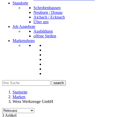
Standorte
Schrobenhausen
Neuburg / Donau
Aichach / Ecknach
Über uns
Job Angebote
Ausbildung
offene Stellen
Markenshops
search
Startseite
Marken
Wera Werkzeuge GmbH
Filter
3 Artikel