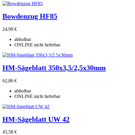
Filter löschen
Preis
€
€
Bowdenzug HF85
Eigenschaften
24,99 €
Zubehör Verkauf
8
abholbar
Produkte zeigen
8
ONLINE nicht lieferbar
HM-Sägeblatt 350x3,5/2,5x30mm
62,86 €
abholbar
ONLINE nicht lieferbar
HM-Sägeblatt UW 42
45,58 €