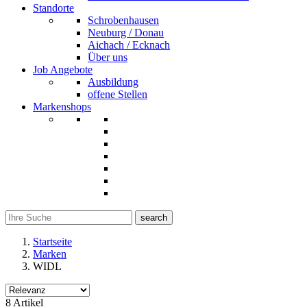
Standorte
Schrobenhausen
Neuburg / Donau
Aichach / Ecknach
Über uns
Job Angebote
Ausbildung
offene Stellen
Markenshops
search
Startseite
Marken
WIDL
Filter
8 Artikel