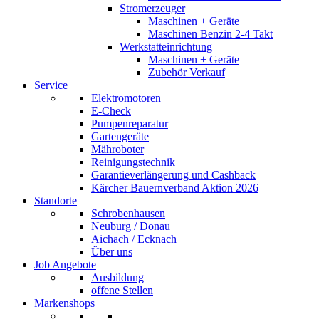
Stromerzeuger
Maschinen + Geräte
Maschinen Benzin 2-4 Takt
Werkstatteinrichtung
Maschinen + Geräte
Zubehör Verkauf
Service
Elektromotoren
E-Check
Pumpenreparatur
Gartengeräte
Mähroboter
Reinigungstechnik
Garantieverlängerung und Cashback
Kärcher Bauernverband Aktion 2026
Standorte
Schrobenhausen
Neuburg / Donau
Aichach / Ecknach
Über uns
Job Angebote
Ausbildung
offene Stellen
Markenshops