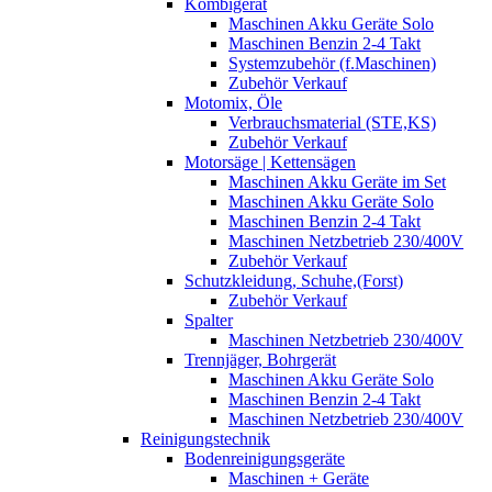
Kombigerät
Maschinen Akku Geräte Solo
Maschinen Benzin 2-4 Takt
Systemzubehör (f.Maschinen)
Zubehör Verkauf
Motomix, Öle
Verbrauchsmaterial (STE,KS)
Zubehör Verkauf
Motorsäge | Kettensägen
Maschinen Akku Geräte im Set
Maschinen Akku Geräte Solo
Maschinen Benzin 2-4 Takt
Maschinen Netzbetrieb 230/400V
Zubehör Verkauf
Schutzkleidung, Schuhe,(Forst)
Zubehör Verkauf
Spalter
Maschinen Netzbetrieb 230/400V
Trennjäger, Bohrgerät
Maschinen Akku Geräte Solo
Maschinen Benzin 2-4 Takt
Maschinen Netzbetrieb 230/400V
Reinigungstechnik
Bodenreinigungsgeräte
Maschinen + Geräte