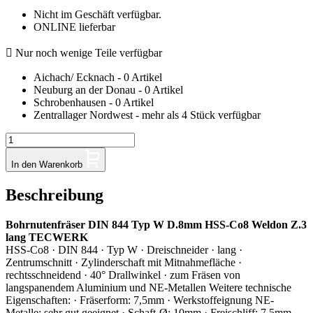
Nicht im Geschäft verfügbar.
ONLINE lieferbar

Nur noch wenige Teile verfügbar
Aichach/ Ecknach - 0 Artikel
Neuburg an der Donau - 0 Artikel
Schrobenhausen - 0 Artikel
Zentrallager Nordwest - mehr als 4 Stück verfügbar
In den Warenkorb
Beschreibung
Bohrnutenfräser DIN 844 Typ W D.8mm HSS-Co8 Weldon Z.3
lang TECWERK
HSS-Co8 · DIN 844 · Typ W · Dreischneider · lang ·
Zentrumschnitt · Zylinderschaft mit Mitnahmefläche ·
rechtsschneidend · 40° Drallwinkel · zum Fräsen von
langspanendem Aluminium und NE-Metallen Weitere technische
Eigenschaften: · Fräserform: 7,5mm · Werkstoffeignung NE-
Metalle: sehr gut geeignet · Schaft-Ø: 10mm · Freischliff: 7,5mm