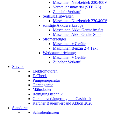
Maschinen Netzbetrieb 230/400V
Verbrauchsmaterial (STE,KS)
Zubehör Verkauf
Seilzug,Hubwagen
Maschinen Netzbetrieb 230/400V
sonstige Akkuwerkzeuge
Maschinen Akku Geräte im Set
Maschinen Akku Geräte Solo
Stromerzeuger
Maschinen + Geräte
Maschinen Benzin 2-4 Takt
Werkstatteinrichtung
Maschinen + Geräte
Zubehör Verkauf
Service
Elektromotoren
E-Check
Pumpenreparatur
Gartengeräte
Mähroboter
Reinigungstechnik
Garantieverlängerung und Cashback
Kärcher Bauernverband Aktion 2026
Standorte
Schrobenhausen