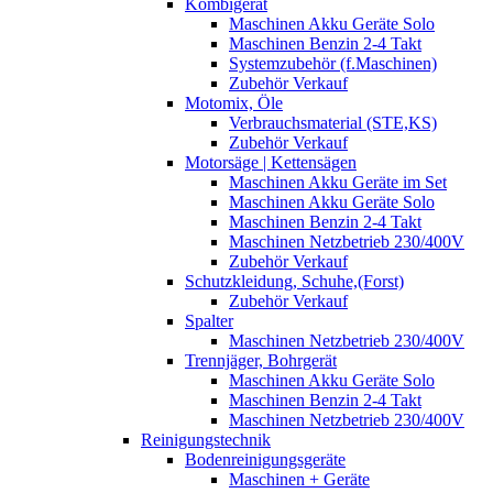
Kombigerät
Maschinen Akku Geräte Solo
Maschinen Benzin 2-4 Takt
Systemzubehör (f.Maschinen)
Zubehör Verkauf
Motomix, Öle
Verbrauchsmaterial (STE,KS)
Zubehör Verkauf
Motorsäge | Kettensägen
Maschinen Akku Geräte im Set
Maschinen Akku Geräte Solo
Maschinen Benzin 2-4 Takt
Maschinen Netzbetrieb 230/400V
Zubehör Verkauf
Schutzkleidung, Schuhe,(Forst)
Zubehör Verkauf
Spalter
Maschinen Netzbetrieb 230/400V
Trennjäger, Bohrgerät
Maschinen Akku Geräte Solo
Maschinen Benzin 2-4 Takt
Maschinen Netzbetrieb 230/400V
Reinigungstechnik
Bodenreinigungsgeräte
Maschinen + Geräte